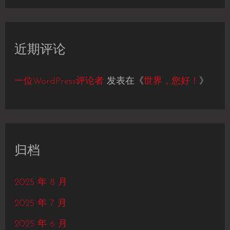
近期评论
一位WordPress评论者
发表在《
世界，您好！
》
归档
2025 年 8 月
2025 年 7 月
2025 年 6 月