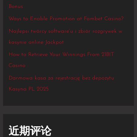
Bonus
Ways to Enable Promotion at Fambet Casino?
Najlepsi twórcy software’u i zbiór rozgrywek w
kasynie online Jackpot
How to Retrieve Your Winnings From 21BIT
Casino
Darmowa kasa za rejestrację bez depozytu
Kasyna PL 2025
近期评论