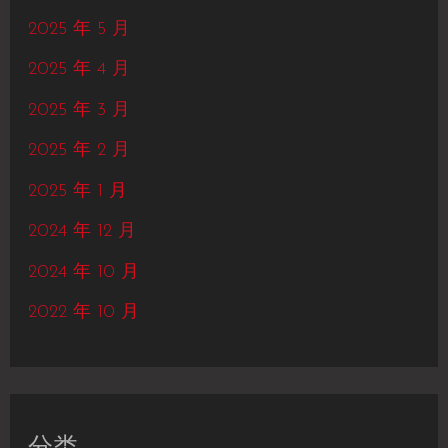
2025 年 5 月
2025 年 4 月
2025 年 3 月
2025 年 2 月
2025 年 1 月
2024 年 12 月
2024 年 10 月
2022 年 10 月