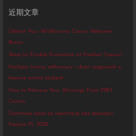
近期文章
Obtain Your Wildfortune Casino Welcome
Bonus
Ways to Enable Promotion at Fambet Casino?
Najlepsi twórcy software’u i zbiór rozgrywek w
kasynie online Jackpot
How to Retrieve Your Winnings From 21BIT
Casino
Darmowa kasa za rejestrację bez depozytu
Kasyna PL 2025