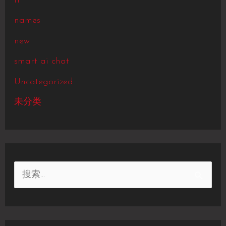
fr
names
new
smart ai chat
Uncategorized
未分类