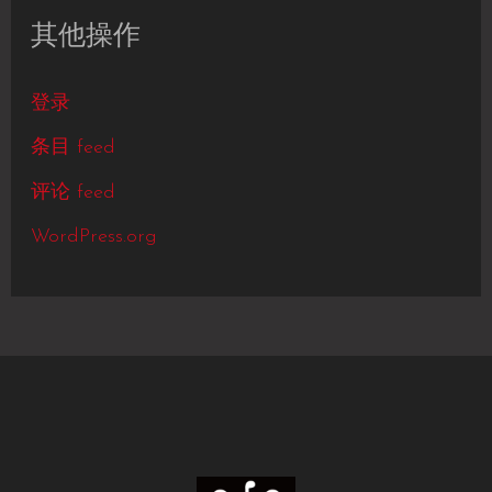
其他操作
登录
条目 feed
评论 feed
WordPress.org