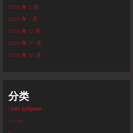
2025 年 2 月
2025 年 1 月
2024 年 12 月
2024 年 10 月
2022 年 10 月
分类
! Без рубрики
+++pu