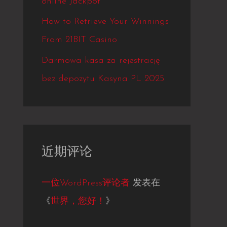
online Jackpot
How to Retrieve Your Winnings
From 21BIT Casino
Darmowa kasa za rejestrację
bez depozytu Kasyna PL 2025
近期评论
一位WordPress评论者
发表在
《
世界，您好！
》