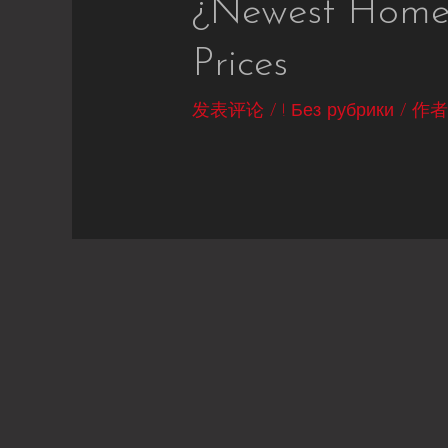
¿Newest Home 
Prices
发表评论
/
! Без рубрики
/ 作