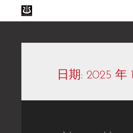
日期:
2025 年 