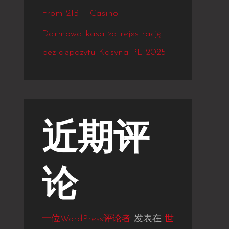
From 21BIT Casino
Darmowa kasa za rejestrację
bez depozytu Kasyna PL 2025
近期评
论
一位WordPress评论者
发表在
世