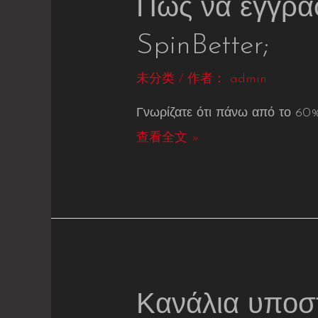
Πώς να εγγραφ
SpinBetter;
未分类
/ 作者：
admin
Γνωρίζατε ότι πάνω από το 60%
查看全文 »
Κανάλια υποστ