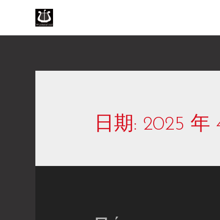
日期:
2025 年 