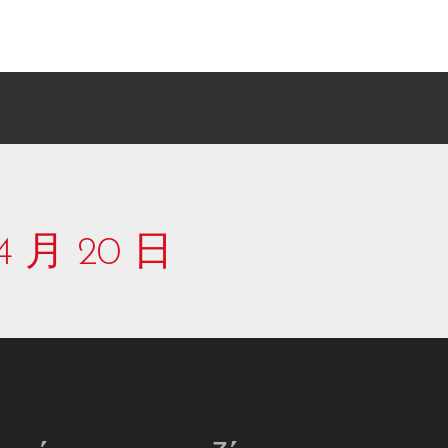
官网首页
关于伟烽
行业资讯
专业音响
4 月 20 日