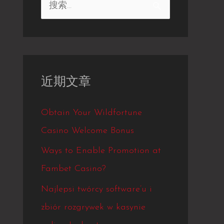
近期文章
Obtain Your Wildfortune
Casino Welcome Bonus
Ways to Enable Promotion at
Fambet Casino?
Najlepsi twórcy software’u i
zbiór rozgrywek w kasynie