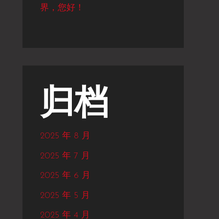
界，您好！
归档
2025 年 8 月
2025 年 7 月
2025 年 6 月
2025 年 5 月
2025 年 4 月