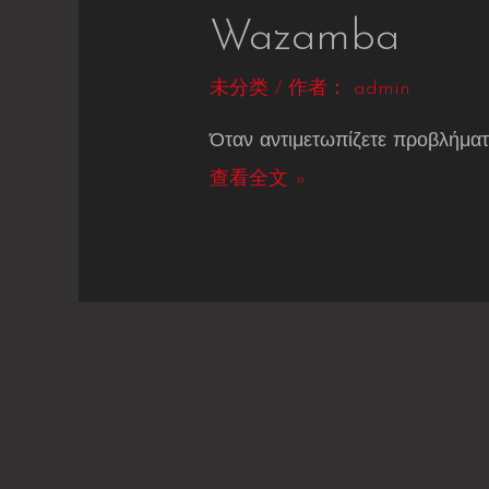
Wazamba
未分类
/ 作者：
admin
Όταν αντιμετωπίζετε προβλήμα
查看全文 »