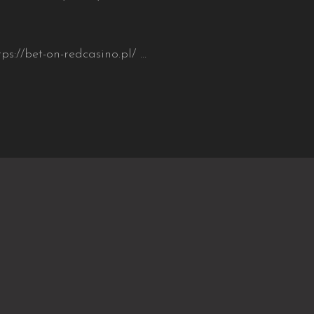
s://bet-on-redcasino.pl/ …