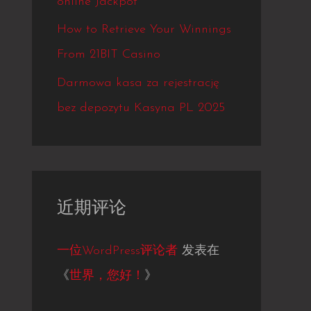
online Jackpot
How to Retrieve Your Winnings
From 21BIT Casino
Darmowa kasa za rejestrację
bez depozytu Kasyna PL 2025
近期评论
一位WordPress评论者
发表在
《
世界，您好！
》