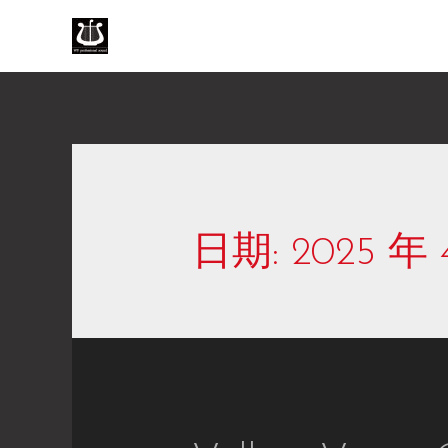
日期:
2025 年 