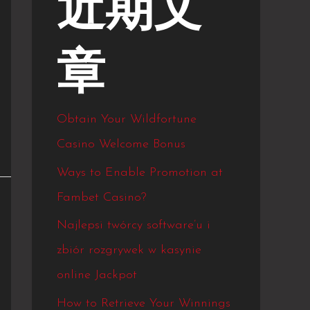
近期文
章
Obtain Your Wildfortune
Casino Welcome Bonus
Ways to Enable Promotion at
Fambet Casino?
Najlepsi twórcy software’u i
zbiór rozgrywek w kasynie
online Jackpot
How to Retrieve Your Winnings