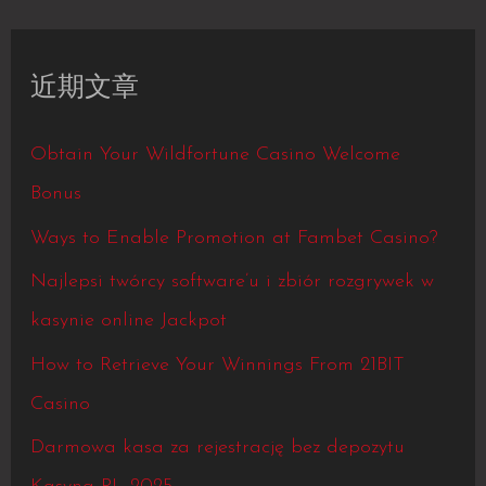
近期文章
Obtain Your Wildfortune Casino Welcome
Bonus
Ways to Enable Promotion at Fambet Casino?
Najlepsi twórcy software’u i zbiór rozgrywek w
kasynie online Jackpot
How to Retrieve Your Winnings From 21BIT
Casino
Darmowa kasa za rejestrację bez depozytu