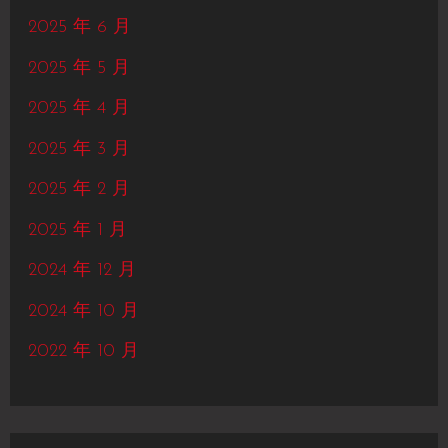
2025 年 6 月
2025 年 5 月
2025 年 4 月
2025 年 3 月
2025 年 2 月
2025 年 1 月
2024 年 12 月
2024 年 10 月
2022 年 10 月