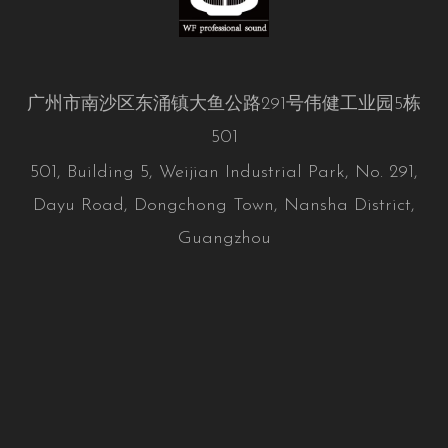
广州市南沙区东涌镇大鱼公路291号伟健工业园5栋
501
501, Building 5, Weijian Industrial Park, No. 291,
Dayu Road, Dongchong Town, Nansha District,
Guangzhou