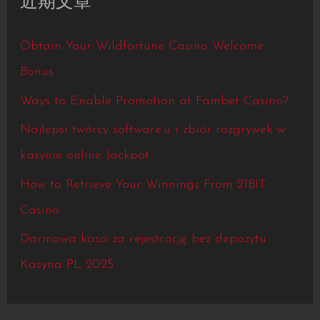
近期文章
Obtain Your Wildfortune Casino Welcome
Bonus
Ways to Enable Promotion at Fambet Casino?
Najlepsi twórcy software’u i zbiór rozgrywek w
kasynie online Jackpot
How to Retrieve Your Winnings From 21BIT
Casino
Darmowa kasa za rejestrację bez depozytu
Kasyna PL 2025