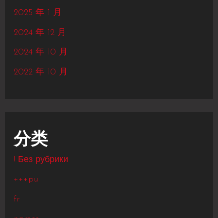
2025 年 1 月
2024 年 12 月
2024 年 10 月
2022 年 10 月
分类
! Без рубрики
+++pu
fr