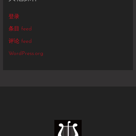
登录
条目 feed
评论 feed
WordPress.org